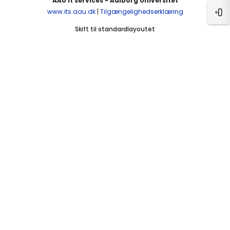
AAU It services - Aalborg Universitet
www.its.aau.dk
|
Tilgængelighedserklæring
Åbn
Skift til standardlayoutet