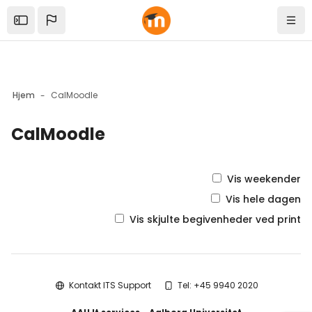
Skip to sidebar navigation menu
Skip to mobile navigation menu
Skip to top bar navigation menu
Skip to sidebar hidden blocks
Skip to page footer
Gå til hovedindhold
Open the sidebar
Navi
Hjem
CalMoodle
CalMoodle
Blokke
Vis weekender
Vis hele dagen
Vis skjulte begivenheder ved print
Blokke
Kontakt ITS Support
Tel: +45 9940 2020