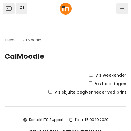
Skip to sidebar navigation menu
Skip to mobile navigation menu
Skip to top bar navigation menu
Skip to sidebar hidden blocks
Skip to page footer
Gå til hovedindhold
Open the sidebar
Navi
Hjem
CalMoodle
CalMoodle
Blokke
Vis weekender
Vis hele dagen
Vis skjulte begivenheder ved print
Blokke
Kontakt ITS Support
Tel: +45 9940 2020