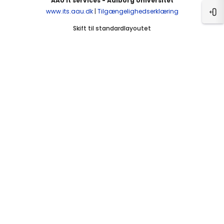
AAU It services - Aalborg Universitet
www.its.aau.dk
|
Tilgængelighedserklæring
Åbn
Skift til standardlayoutet