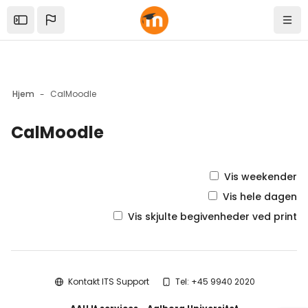
Skip to sidebar navigation menu
Skip to mobile navigation menu
Skip to top bar navigation menu
Skip to sidebar hidden blocks
Skip to page footer
Gå til hovedindhold
Open the sidebar
Navi
Hjem
CalMoodle
CalMoodle
Blokke
Vis weekender
Vis hele dagen
Vis skjulte begivenheder ved print
Blokke
Kontakt ITS Support
Tel: +45 9940 2020