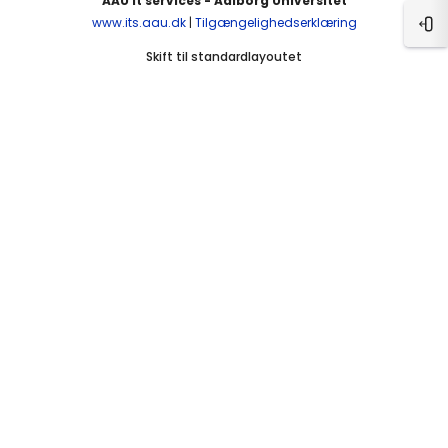
AAU It services - Aalborg Universitet
www.its.aau.dk
|
Tilgængelighedserklæring
Åbn
Skift til standardlayoutet