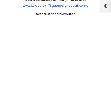
AAU It services - Aalborg Universitet
www.its.aau.dk
|
Tilgængelighedserklæring
Åbn
Skift til standardlayoutet