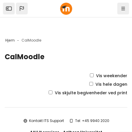
Skip to sidebar navigation menu
Skip to mobile navigation menu
Skip to top bar navigation menu
Skip to sidebar hidden blocks
Skip to page footer
Gå til hovedindhold
Open the sidebar
Navi
Hjem
CalMoodle
CalMoodle
Blokke
Vis weekender
Vis hele dagen
Vis skjulte begivenheder ved print
Blokke
Kontakt ITS Support
Tel: +45 9940 2020