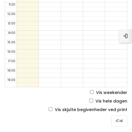
11.00
12.00
13.00
14.00
Åbn
15.00
16.00
17.00
18.00
19.00
Vis weekender
Vis hele dagen
Vis skjulte begivenheder ved print
iCal