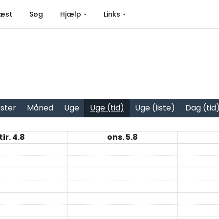
æst
Søg
Hjælp
Links
ster
Måned
Uge
Uge (tid)
Uge (liste)
Dag (tid
tir. 4.8
ons. 5.8