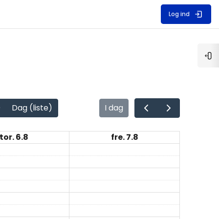
Log ind
Åb
)
Dag (liste)
I dag
tor. 6.8
fre. 7.8