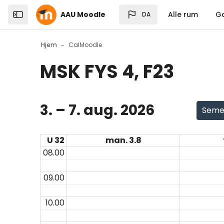
Skip to sidebar navigation menu
Skip to top bar navigation menu
Skip to sidebar hidden blocks
Skip to page footer
Gå til hovedindhold
AAU Moodle
Alle rum
G
DA
Open the sidebar
Hjem
CalMoodle
MSK FYS 4, F23
Blokke
3. – 7. aug. 2026
Seme
U 32
man. 3.8
08.00
09.00
10.00