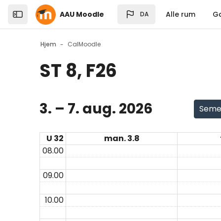
Skip to sidebar navigation menu
Skip to top bar navigation menu
Skip to sidebar hidden blocks
Skip to page footer
Gå til hovedindhold
AAU Moodle
Alle rum
G
DA
Open the sidebar
Hjem
CalMoodle
ST 8, F26
Blokke
3. – 7. aug. 2026
Seme
U 32
man. 3.8
08.00
09.00
10.00