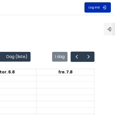
Log ind
Åb
)
Dag (liste)
I dag
tor. 6.8
fre. 7.8