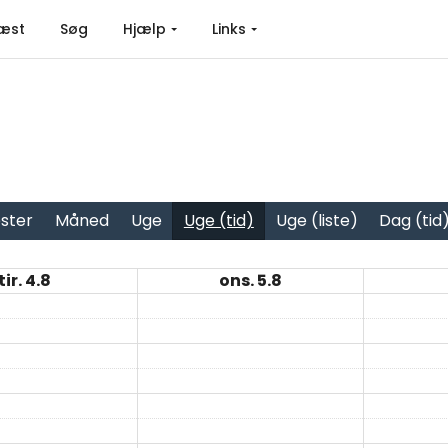
æst
Søg
Hjælp
Links
ster
Måned
Uge
Uge (tid)
Uge (liste)
Dag (tid
tir. 4.8
ons. 5.8