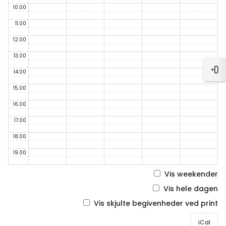
10.00
11.00
12.00
13.00
14.00
Åbn
15.00
16.00
17.00
18.00
19.00
Vis weekender
Vis hele dagen
Vis skjulte begivenheder ved print
iCal