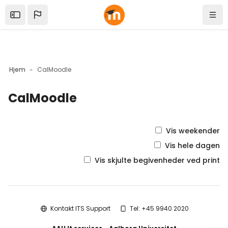
Skip to sidebar navigation menu
Skip to mobile navigation menu
Skip to top bar navigation menu
Skip to sidebar hidden blocks
Skip to page footer
Gå til hovedindhold
Open the sidebar
Navi
Hjem
CalMoodle
CalMoodle
Blokke
Vis weekender
Vis hele dagen
Vis skjulte begivenheder ved print
Blokke
Kontakt ITS Support
Tel: +45 9940 2020