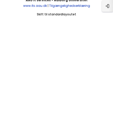
AAU It services - Aalborg Universitet
www.its.aau.dk
|
Tilgængelighedserklæring
Åbn
Skift til standardlayoutet